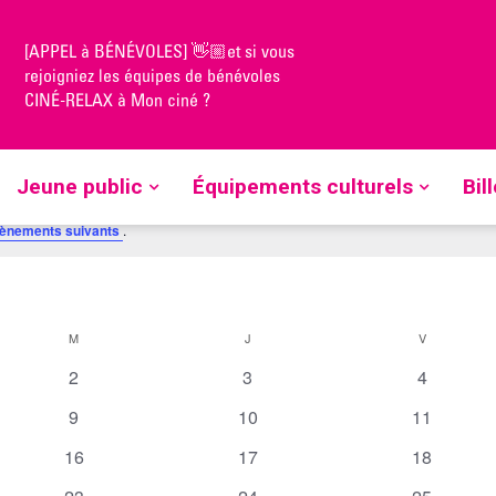
[APPEL à BÉNÉVOLES] 👋🏼et si vous
rejoigniez les équipes de bénévoles
CINÉ-RELAX à Mon ciné ?
Jeune public
Équipements culturels
Bil
ènements suivants
.
M
MERCREDI
J
JEUDI
V
VENDREDI
0
0
0
2
3
4
é
é
é
0
0
0
9
10
11
v
v
v
é
é
é
0
è
0
è
0
è
16
17
18
v
v
v
é
n
é
n
é
n
0
è
è
0
è
0