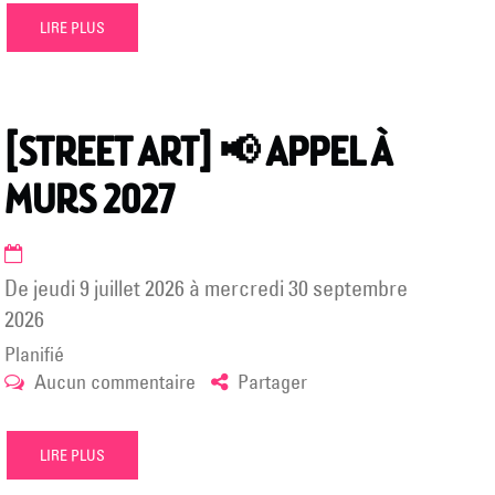
>
LIRE PLUS
24
oct
2026]
TERMINUS
[STREET ART] 📢 APPEL À
EN
GARE
MURS 2027
DE
SÈTE,
Exposition
collective
de
jeudi 9 juillet 2026
à
mercredi 30 septembre
à
2026
L’espace
Planifié
Vallès
sur
Aucun commentaire
Partager
/
[STREET
Galerie
ART]
d’art
LIRE PLUS
📢
contemporain
APPEL