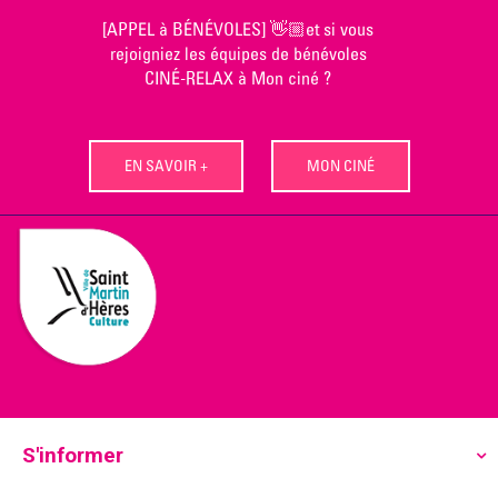
Skip
[APPEL à BÉNÉVOLES] 👋🏼et si vous
to
rejoigniez les équipes de bénévoles
content
CINÉ-RELAX à Mon ciné ?
EN SAVOIR +
MON CINÉ
S'informer