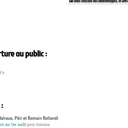
📶
Dans chacune des bibliothèques, le wifi
ture au public :
8 h
:
alraux, Péri et Romain Rolland)
uin au 1er août
pour travaux