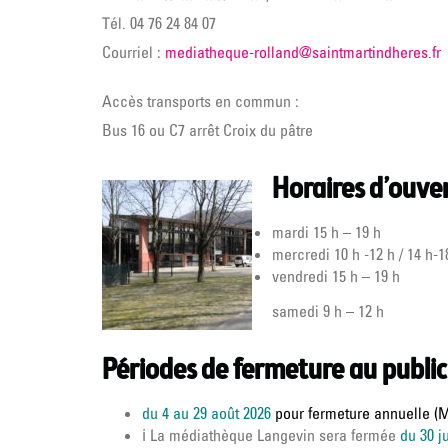
Tél. 04 76 24 84 07
Courriel :
mediatheque-rolland@saintmartindheres.fr
Accès transports en commun :
Bus 16 ou C7 arrêt Croix du pâtre
Horaires d’ouver
mardi 15 h – 19 h
mercredi 10 h -12 h / 14 h-1
vendredi 15 h – 19 h
samedi 9 h – 12 h
Périodes de fermeture au public 
du 4 au 29 août 2026
pour fermeture annuelle (M
ℹ️
La médiathèque Langevin sera fermée
du 30 j