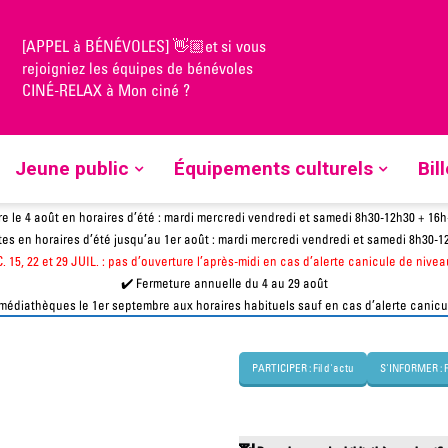
[APPEL à BÉNÉVOLES] 👋🏼et si vous
e Romain Rolland
rejoigniez les équipes de bénévoles
CINÉ-RELAX à Mon ciné ?
lland
Jeune public
Équipements culturels
Bil
ℹ️
OUVERTURE ET HORAIRES
✔️ La médiathèque Langevin sera fermée du 30 juin au 1er août pour travaux.
e le 4 août en horaires d’été :
mardi
mercredi
vendredi
et
samedi
8h30-12h30 + 16
es en horaires d’été jusqu’au 1er août :
mardi
mercredi
vendredi
et
samedi
8h30-1
.
15, 22 et 29 JUIL. : pas d’ouverture l’après-midi en cas d’alerte canicule de nive
✔️ Fermeture annuelle du 4 au 29 août
 médiathèques le 1er septembre aux horaires habituels sauf en cas d’alerte canic
PARTICIPER : Fil d'actu
S'INFORMER : 