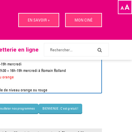
EN SAVOIR +
MON CINÉ
letterie en ligne
E
n
v
h-19h
mercredi
o
2h30 + 16h-19h
mercredi
à Romain Rolland
y
au orange
e
r
ule de niveau orange ou rouge
Feuilleter nos programmes
BIENVENUE : C'est gratuit !