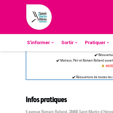
Skip
to
Ecoutez
content
Accueil
»
Équipements
»
Médiathèques
»
Médiathèqu
Médiathèque Romain Ro
S'informer
Sortir
Pratiquer
✔️ Réouvertur
✔️ Malraux, Péri et Romain Rolland ouvert
MERC
✔️ Réouverture de toutes les
Infos pratiques
5 avenue Romain Rolland, 38400 Saint-Martin-d’Hères