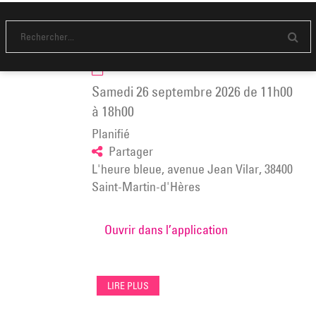
GARE
[🔥Ouverture de Saison🔥] C.L.A.S.H – Cie
AJT ➕ STARTING BLOCK – La Collective Ces
DE
Filles Là 🎭 SAM. 26 SEPT Gratuit sur
SÈTE,
E
réservation📍L’heure bleue
Exposition
n
v
collective
o
samedi 26 septembre 2026
de
11h00
à
y
e
L’espace
à
18h00
r
Vallès
Planifié
/
Partager
Galerie
L'heure bleue, avenue Jean Vilar, 38400
d’art
Saint-Martin-d'Hères
contemporain
Ouvrir dans l’application
LIRE PLUS