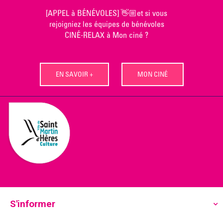
Skip
[APPEL à BÉNÉVOLES] 👋🏼et si vous
to
rejoigniez les équipes de bénévoles
content
CINÉ-RELAX à Mon ciné ?
EN SAVOIR +
MON CINÉ
S'informer