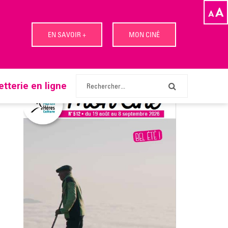
Articles récents
EN SAVOIR +
MON CINÉ
letterie en ligne
E
n
v
o
y
e
r