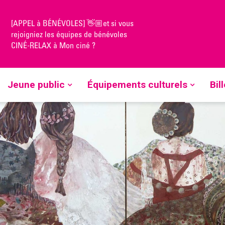
[APPEL à BÉNÉVOLES] 👋🏼et si vous
rejoigniez les équipes de bénévoles
CINÉ-RELAX à Mon ciné ?
Jeune public
Équipements culturels
Bil