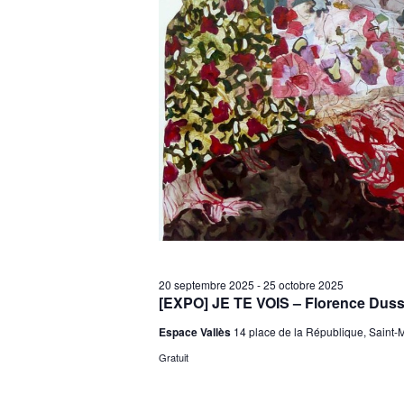
d
a
t
e
.
20 septembre 2025
-
25 octobre 2025
[EXPO] JE TE VOIS – Florence Dussuy
Espace Vallès
14 place de la République, Saint-
Gratuit