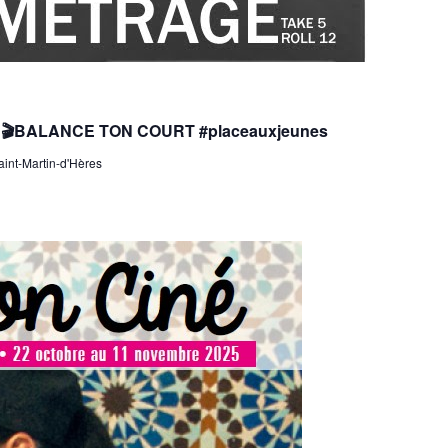
tion🎬BALANCE TON COURT #placeauxjeunes
int-Martin-d'Hères