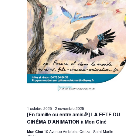
É
v
è
n
e
m
e
n
t
s
1 octobre 2025
-
2 novembre 2025
[En famille ou entre amis🎉] LA FÊTE DU
CINÉMA D’ANIMATION à Mon Ciné
Mon Ciné
10 Avenue Ambroise Croizat, Saint-Martin-