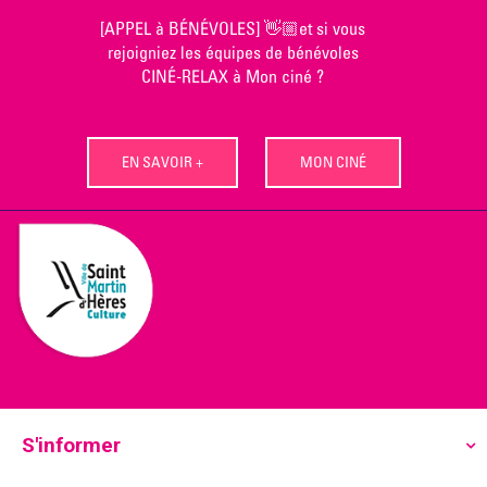
Skip
[APPEL à BÉNÉVOLES] 👋🏼et si vous
to
rejoigniez les équipes de bénévoles
content
CINÉ-RELAX à Mon ciné ?
EN SAVOIR +
MON CINÉ
S'informer