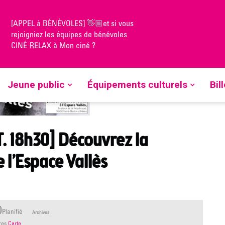
[APPEL à BÉNÉVOLES] 👋🏼et si vous
EU. 21 OCT. 18h30] Découvrez la nouvelle ARTOTHEQUE de
rejoigniez les équipes de bénévoles
CINÉ-RELAX à Mon ciné ?
Jeune public
Équipements culturels
Bil
T. 18h30] Découvrez la
l’Espace Vallès
0
Planifié
Archives
ères
Carte