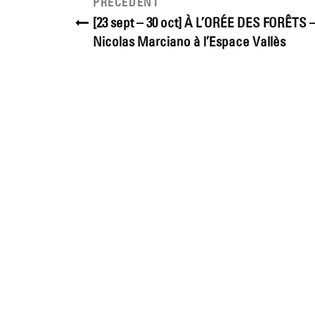
Navigation
Article
PRÉCÉDENT
précédent
de
[23 sept – 30 oct] À L’ORÉE DES FORÊTS 
Nicolas Marciano à l’Espace Vallès
l’article