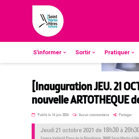
Skip
to
Ecoutez
content
Accueil
»
Sortir
»
Art contemporain
»
[Inauguration J
l’Espace Vallès
S'informer
Sortir
Pratiquer
[Inauguration JEU. 21 OC
nouvelle ARTOTHEQUE de 
Posted
sur
Publié le
14 juin 2024
Aucun commentaire
Partager
on
[Inauguration
JEU.
18h30
20h3
jeudi 21 octobre 2021
de
à
21
OCT.
Espace Vallès14 Place de la République, 38400 Saint-Martin-d'H