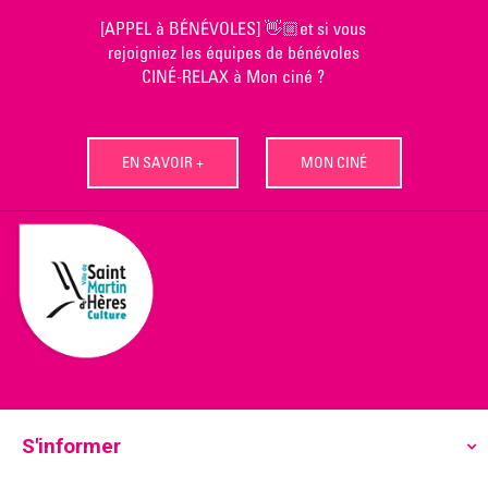
Skip
[APPEL à BÉNÉVOLES] 👋🏼et si vous
to
rejoigniez les équipes de bénévoles
content
CINÉ-RELAX à Mon ciné ?
EN SAVOIR +
MON CINÉ
S'informer
Ecoutez