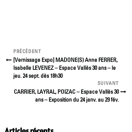
Navigation
Article
PRÉCÉDENT
précédent
de
[Vernissage Expo] MADONE(S) Anne FERRER,
Isabelle LEVENEZ – Espace Vallès 30 ans – le
l’article
jeu. 24 sept. dès 18h30
Article
SUIVANT
suivant
CARRIER, LAYRAL, POIZAC – Espace Vallès 30
ans – Exposition du 24 janv. au 29 fév.
Articles récents