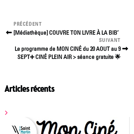
Navigation
Article
PRÉCÉDENT
précédent
de
[Médiathèque] COUVRE TON LIVRE À LA BIB’
Article
SUIVANT
l’article
suivant
Le programme de MON CINÉ du 20 AOUT au 9
SEPT➕ CINÉ PLEIN AIR > séance gratuite 🌟
Articles récents