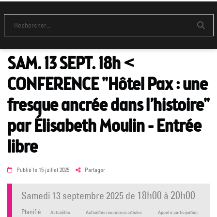
[De sept à déc 2025]
Envo
PATRIMOINE EN PARTAGE >
SAM. 13 SEPT. 18h <
CONFERENCE "Hôtel Pax : une
fresque ancrée dans l’histoire"
par Élisabeth Moulin - Entrée
libre
Posted
Publié le
15 juillet 2025
Partager
on
18h00
20h00
samedi 13 septembre 2025
de
à
Planifié
Actualités
Actualités raccourcis articles
Appel à participation