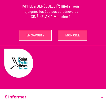
Skip
[APPEL à BÉNÉVOLES] 👋🏼et si vous
to
rejoigniez les équipes de bénévoles
content
CINÉ-RELAX à Mon ciné ?
EN SAVOIR +
MON CINÉ
S'informer
Ecoutez