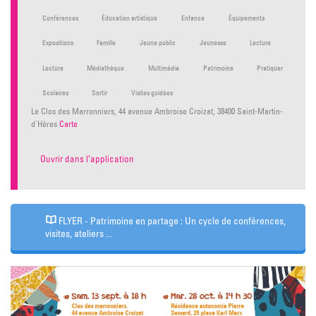
Conférences
Éducation artistique
Enfance
Équipements
Expositions
Famille
Jeune public
Jeunesse
Lecture
Lecture
Médiathèque
Multimédia
Patrimoine
Pratiquer
Scolaires
Sortir
Visites guidées
Le Clos des Marronniers, 44 avenue Ambroise Croizat, 38400 Saint-Martin-
d'Hères
Carte
Ouvrir dans l’application
FLYER - Patrimoine en partage : Un cycle de conférences,
visites, ateliers ...