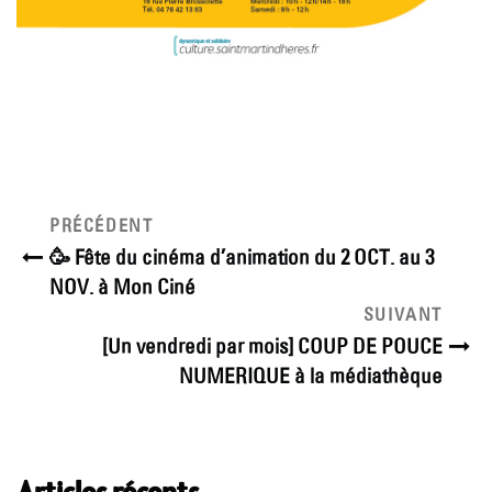
Navigation
Article
PRÉCÉDENT
précédent
de
🥳 Fête du cinéma d’animation du 2 OCT. au 3
NOV. à Mon Ciné
l’article
Article
SUIVANT
suivant
[Un vendredi par mois] COUP DE POUCE
NUMERIQUE à la médiathèque