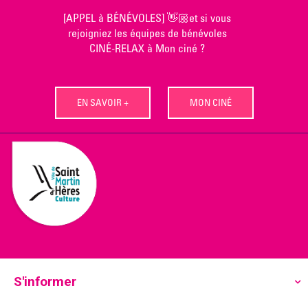
Skip
[APPEL à BÉNÉVOLES] 👋🏼et si vous
to
rejoigniez les équipes de bénévoles
content
CINÉ-RELAX à Mon ciné ?
EN SAVOIR +
MON CINÉ
S'informer
Ecoutez