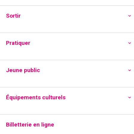
Accueil
»
Pratiquer
»
Lecture
»
CLUB DE LECTURE –
Médiathèque Péri > Mardis d’octobre à juin
Sortir
Pratiquer
Jeune public
Équipements culturels
Billetterie en ligne
CLUB DE LECTURE –