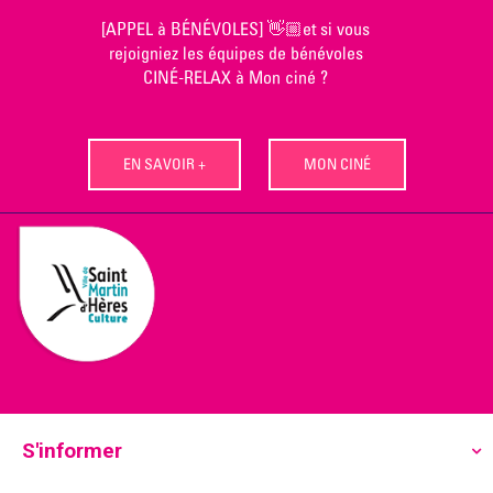
Skip
[APPEL à BÉNÉVOLES] 👋🏼et si vous
to
rejoigniez les équipes de bénévoles
content
CINÉ-RELAX à Mon ciné ?
EN SAVOIR +
MON CINÉ
S'informer