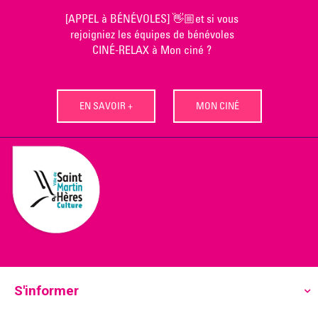
Skip
[APPEL à BÉNÉVOLES] 👋🏼et si vous
to
rejoigniez les équipes de bénévoles
content
CINÉ-RELAX à Mon ciné ?
EN SAVOIR +
MON CINÉ
S'informer