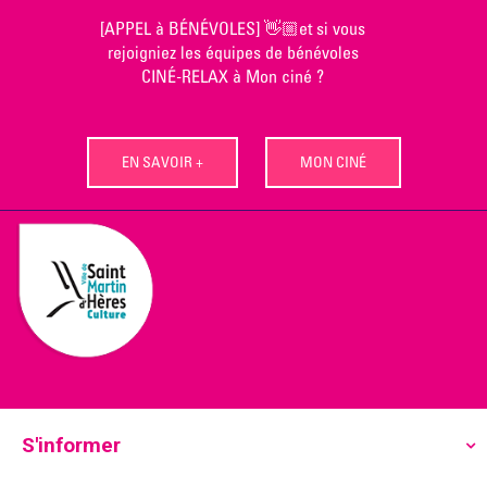
Skip
[APPEL à BÉNÉVOLES] 👋🏼et si vous
to
rejoigniez les équipes de bénévoles
content
CINÉ-RELAX à Mon ciné ?
EN SAVOIR +
MON CINÉ
S'informer