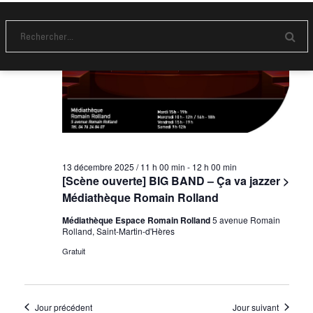
e
t
n
v
n
e
u
d
a
E
a
e
n
v
t
v
s
o
e
i
y
É
.
e
g
r
v
a
è
t
n
13 décembre 2025 / 11 h 00 min
-
12 h 00 min
i
e
[Scène ouverte] BIG BAND – Ça va jazzer >
m
o
Médiathèque Romain Rolland
e
n
Médiathèque Espace Romain Rolland
5 avenue Romain
Rolland, Saint-Martin-d'Hères
n
d
Gratuit
t
e
v
u
Jour précédent
Jour suivant