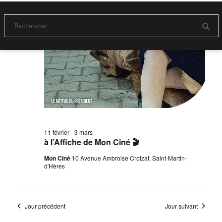
e
t
n
v
n
e
u
d
a
E
a
e
n
v
t
v
s
o
e
i
y
É
.
e
g
r
v
a
è
t
n
i
e
11 février
-
3 mars
m
o
à l’Affiche de Mon Ciné 🎬
e
n
Mon Ciné
10 Avenue Ambroise Croizat, Saint-Martin-
n
d'Hères
d
t
e
v
Jour précédent
Jour suivant
u