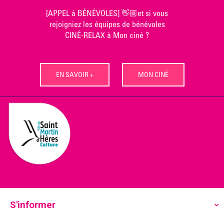
Skip
[APPEL à BÉNÉVOLES] 👋🏼et si vous
to
rejoigniez les équipes de bénévoles
content
CINÉ-RELAX à Mon ciné ?
EN SAVOIR +
MON CINÉ
S'informer