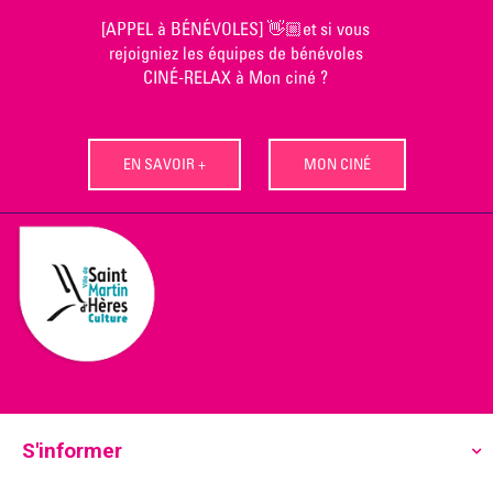
Skip
[APPEL à BÉNÉVOLES] 👋🏼et si vous
to
rejoigniez les équipes de bénévoles
content
CINÉ-RELAX à Mon ciné ?
EN SAVOIR +
MON CINÉ
S'informer