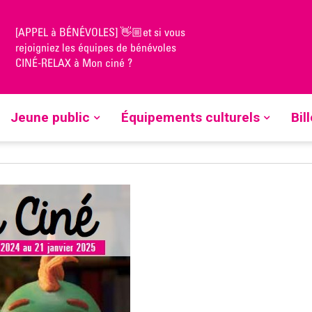
[APPEL à BÉNÉVOLES] 👋🏼et si vous
rejoigniez les équipes de bénévoles
CINÉ-RELAX à Mon ciné ?
Jeune public
Équipements culturels
Bil