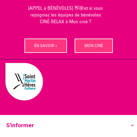
Skip
[APPEL à BÉNÉVOLES] 👋🏼et si vous
to
rejoigniez les équipes de bénévoles
content
CINÉ-RELAX à Mon ciné ?
EN SAVOIR +
MON CINÉ
S'informer