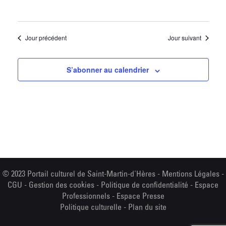
Jour précédent
Jour suivant
S’abonner au calendrier
© 2023 Portail culturel de Saint-Martin-d'Hères -
Mentions Légales
-
CGU
-
Gestion des cookies
-
Politique de confidentialité
-
Espace
Professionnels
-
Espace Presse
Politique culturelle
-
Plan du site