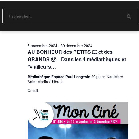
e
t
n
v
n
e
u
d
a
E
a
e
n
v
t
v
s
o
e
i
y
É
.
e
5 novembre 2024
-
30 décembre 2024
g
r
AU BONHEUR des PETITS 🐺 et des
v
a
GRANDS 🐺 – Dans les 4 médiathèques et
è
🐾 ailleurs…
t
n
i
Médiathèque Espace Paul Langevin
29 place Karl Marx,
e
Saint-Martin-d'Hères
m
o
Gratuit
e
n
n
d
t
e
v
u