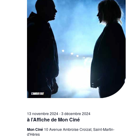
e
s
É
v
è
n
e
m
e
n
t
s
13 novembre 2024
-
3 décembre 2024
à l’Affiche de Mon Ciné
Mon Ciné
10 Avenue Ambroise Croizat, Saint-Martin-
d'Hères