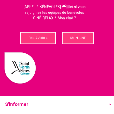
Skip
[APPEL à BÉNÉVOLES] 👋🏼et si vous
to
rejoigniez les équipes de bénévoles
content
CINÉ-RELAX à Mon ciné ?
EN SAVOIR +
MON CINÉ
S'informer