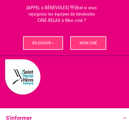
Skip
[APPEL à BÉNÉVOLES] 👋🏼et si vous
to
rejoigniez les équipes de bénévoles
content
CINÉ-RELAX à Mon ciné ?
EN SAVOIR +
MON CINÉ
S'informer