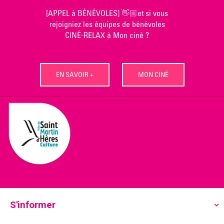
Skip
[APPEL à BÉNÉVOLES] 👋🏼et si vous
to
rejoigniez les équipes de bénévoles
content
CINÉ-RELAX à Mon ciné ?
EN SAVOIR +
MON CINÉ
S'informer