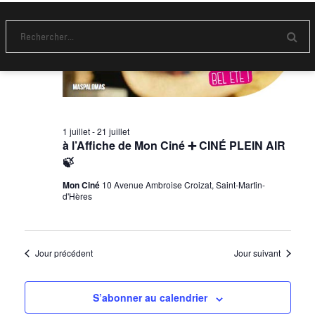
e
v
t
s
e
i
É
.
E
g
n
v
v
a
è
o
y
t
n
e
r
i
e
1 juillet
-
21 juillet
m
o
à l’Affiche de Mon Ciné ➕ CINÉ PLEIN AIR
e
🍃
n
n
d
Mon Ciné
10 Avenue Ambroise Croizat, Saint-Martin-
d'Hères
t
e
v
u
Jour précédent
Jour suivant
e
s
S’abonner au calendrier