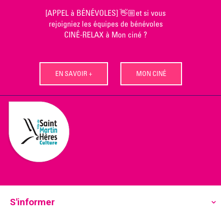
Skip
[APPEL à BÉNÉVOLES] 👋🏼et si vous
to
rejoigniez les équipes de bénévoles
content
CINÉ-RELAX à Mon ciné ?
EN SAVOIR +
MON CINÉ
S'informer