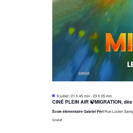
M
9 juillet / 21 h 45 min
-
23 h 05 min
i
CINÉ PLEIN AIR 🍃MIGRATION, dès 7 
s
e
École élémentaire Gabriel Péri
Rue Lucien Sampa
n
a
Gratuit
v
a