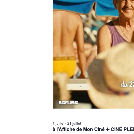
d
a
t
e
.
1 juillet
-
21 juillet
à l’Affiche de Mon Ciné ➕ CINÉ PLE