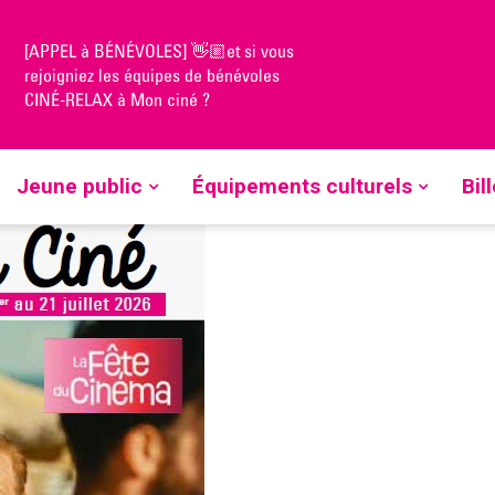
[APPEL à BÉNÉVOLES] 👋🏼et si vous
rejoigniez les équipes de bénévoles
CINÉ-RELAX à Mon ciné ?
Jeune public
Équipements culturels
Bil