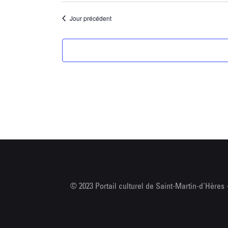
n
t
Jour précédent
© 2023 Portail culturel de Saint-Martin-d'Hères 