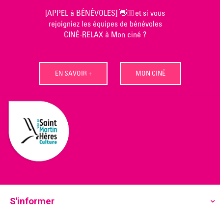
Skip
[APPEL à BÉNÉVOLES] 👋🏼et si vous
to
rejoigniez les équipes de bénévoles
content
CINÉ-RELAX à Mon ciné ?
EN SAVOIR +
MON CINÉ
S'informer