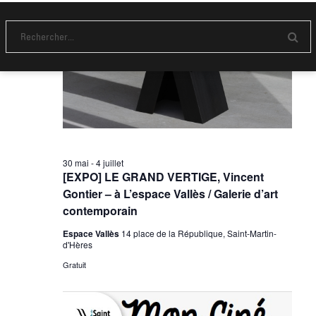
e
v
t
s
e
i
É
.
E
g
n
v
v
a
è
o
y
t
n
e
r
i
e
m
o
e
n
30 mai
-
4 juillet
[EXPO] LE GRAND VERTIGE, Vincent
n
d
Gontier – à L’espace Vallès / Galerie d’art
t
e
contemporain
v
Espace Vallès
14 place de la République, Saint-Martin-
d'Hères
u
Gratuit
e
s