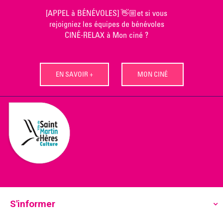
Skip
[APPEL à BÉNÉVOLES] 👋🏼et si vous
to
rejoigniez les équipes de bénévoles
content
CINÉ-RELAX à Mon ciné ?
EN SAVOIR +
MON CINÉ
S'informer