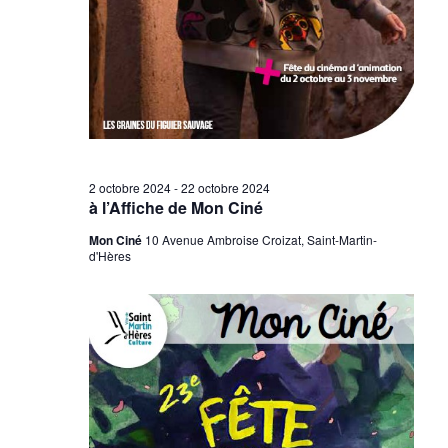
É
v
è
n
e
m
e
2 octobre 2024
-
22 octobre 2024
à l’Affiche de Mon Ciné
n
Mon Ciné
10 Avenue Ambroise Croizat, Saint-Martin-
t
d'Hères
s