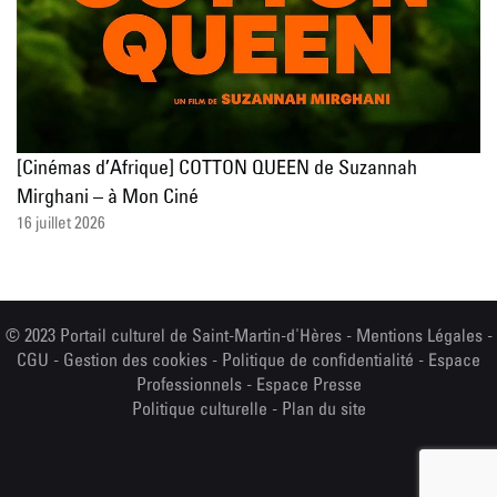
[Cinémas d’Afrique] COTTON QUEEN de Suzannah
Mirghani – à Mon Ciné
16 juillet 2026
© 2023 Portail culturel de Saint-Martin-d'Hères -
Mentions Légales
-
CGU
-
Gestion des cookies
-
Politique de confidentialité
-
Espace
Professionnels
-
Espace Presse
Politique culturelle
-
Plan du site