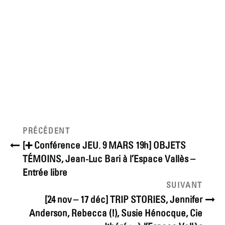
Navigation
Article
PRÉCÉDENT
précédent
de
[➕ Conférence JEU. 9 MARS 19h] OBJETS
TÉMOINS, Jean-Luc Bari à l’Espace Vallès –
l’article
Entrée libre
Article
SUIVANT
suivant
[24 nov – 17 déc] TRIP STORIES, Jennifer
Anderson, Rebecca (!), Susie Hénocque, Cie