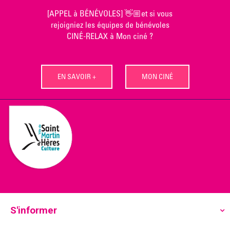
Skip
[APPEL à BÉNÉVOLES] 👋🏼et si vous
to
rejoigniez les équipes de bénévoles
content
CINÉ-RELAX à Mon ciné ?
EN SAVOIR +
MON CINÉ
S'informer
Ecoutez