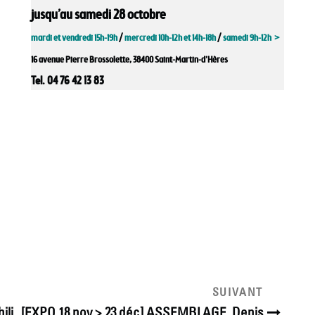
jusqu’au samedi 28 octobre
mardi et vendredi 15h-19h
/
mercredi 10h-12h et 14h-18h
/
samedi 9h-12h >
16 avenue Pierre Brossolette, 38400 Saint-Martin-d’Hères
Tel. 04 76 42 13 83
Article
SUIVANT
suivant
ili
[EXPO 18 nov > 23 déc] ASSEMBLAGE, Denis