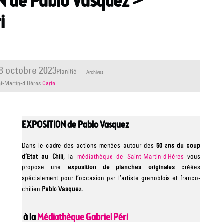
ON de Pablo Vasquez >
i
8 octobre 2023
Planifié
Archives
nt-Martin-d'Hères
Carte
EXPOSITION
de
Pablo Vasquez
Dans le cadre des actions menées autour des
50 ans du coup
d’Etat au Chili
, la
médiathèque de Saint-Martin-d’Hères
vous
propose une
exposition
de planches originales
créées
spécialement pour l’occasion
par l’artiste grenoblois et franco-
chilien
Pablo Vasquez.
à la
Médiathèque Gabriel Péri