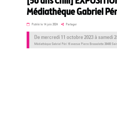
[50 ans Chili] EXPOSITI
Médiathèque Gabriel Pér
Posted
Publié le
14 juin 2024
Partager
on
de
mercredi 11 octobre 2023
à
samedi 2
Médiathèque Gabriel Péri 16 avenue Pierre Brossolette 38400 Sai