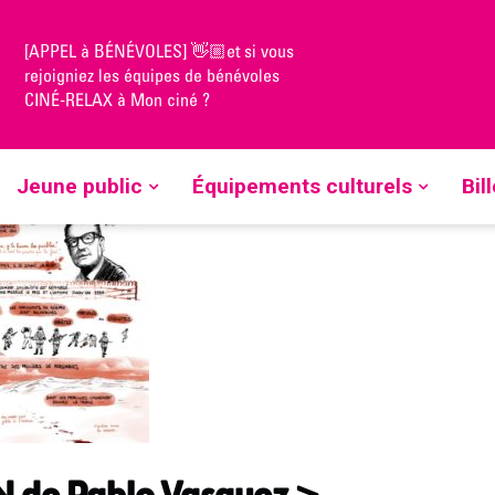
[APPEL à BÉNÉVOLES] 👋🏼et si vous
TION de Pablo Vasquez > Médiathèque Gabriel Péri
rejoigniez les équipes de bénévoles
CINÉ-RELAX à Mon ciné ?
Jeune public
Équipements culturels
Bil