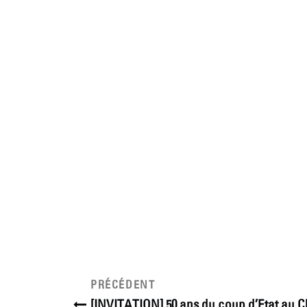
Navigation
Article
PRÉCÉDENT
précédent
[INVITATION] 50 ans du coup d’Etat au Ch