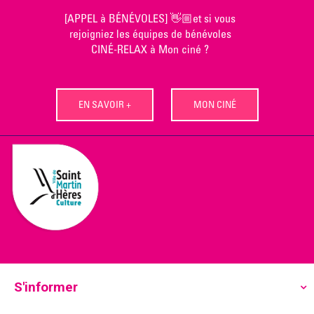
Skip
[APPEL à BÉNÉVOLES] 👋🏼et si vous
to
rejoigniez les équipes de bénévoles
content
CINÉ-RELAX à Mon ciné ?
EN SAVOIR +
MON CINÉ
S'informer
Ecoutez