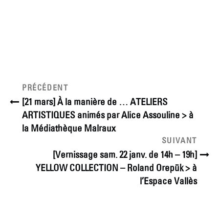
Navigation
Article
PRÉCÉDENT
précédent
de
[21 mars] À la manière de … ATELIERS
ARTISTIQUES animés par Alice Assouline > à
l’article
la Médiathèque Malraux
Article
SUIVANT
suivant
[Vernissage sam. 22 janv. de 14h – 19h]
YELLOW COLLECTION – Roland Orepük > à
l’Espace Vallès