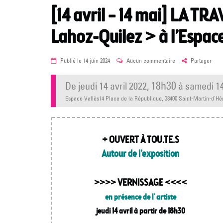
[14 avril – 14 mai] LA T
Lahoz-Quilez > à l’Espace
Posted
sur
Publié le
14 juin 2024
Aucun commentaire
Partager
on
[14
avril
18h30
de
jeudi 14 avril 2022
,
à
samedi 14
–
14
Espace Vallès14 Place de la République, 38400 Saint-Martin-d'H
mai]
LA
TRAVERSEE
DES
PEAUX
+ OUVERT À TOU.TE.S
–
Autour de l’exposition
Nadine
Lahoz-
Quilez
>
>>>> VERNISSAGE
<<<<
à
l’Espace
en présence de l’ artiste
Vallès
jeudi 14 avril à partir de 18h30