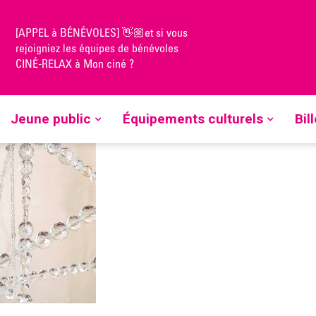
[APPEL à BÉNÉVOLES] 👋🏼et si vous
mai] LA TRAVERSEE DES PEAUX – Nadine Lahoz-Quilez > à
rejoigniez les équipes de bénévoles
CINÉ-RELAX à Mon ciné ?
Jeune public
Équipements culturels
Bil