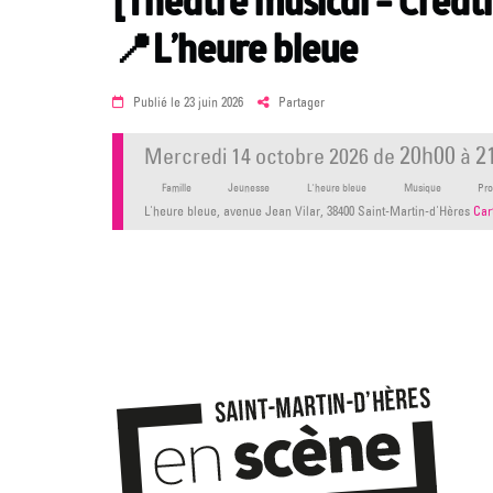
[Théâtre musical – Créat
📍L’heure bleue
Posted
Publié le
23 juin 2026
Partager
on
20h00
2
mercredi 14 octobre 2026
de
à
Famille
Jeunesse
L'heure bleue
Musique
Pro
L'heure bleue, avenue Jean Vilar, 38400 Saint-Martin-d'Hères
Car