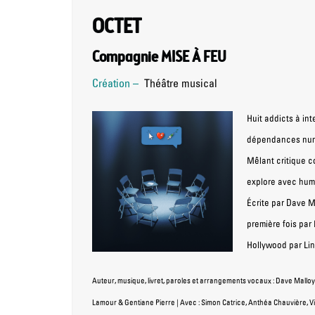
OCTET
Compagnie MISE À FEU
Création –
Théâtre musical
Huit addicts à in
dépendances numé
Mêlant critique 
explore avec humo
Écrite par Dave M
première fois par
Hollywood par Li
Auteur, musique, livret, paroles et arrangements vocaux : Dave Malloy
Lamour & Gentiane Pierre | Avec : Simon Catrice, Anthéa Chauvière, Vi