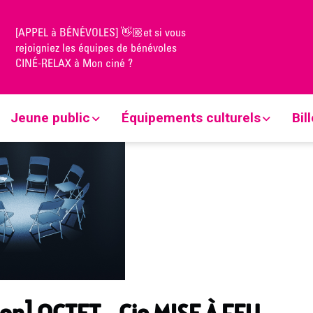
[APPEL à BÉNÉVOLES] 👋🏼et si vous
ion] OCTET – Cie MISE À FEU📍L’heure bleue
rejoigniez les équipes de bénévoles
CINÉ-RELAX à Mon ciné ?
Jeune public
Équipements culturels
Bil