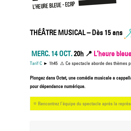
THÉÂTRE MUSICAL – Dès 15 ans
MERC. 14 OCT.
20h 📍
L’heure bleu
Tarif C
►
1h45 ⚠️ Ce spectacle aborde des thèmes pou
Plongez dans Octet, une comédie musicale a cappella 
pour dépendance numérique.
⭐
Rencontrez l’équipe du spectacle après la représ