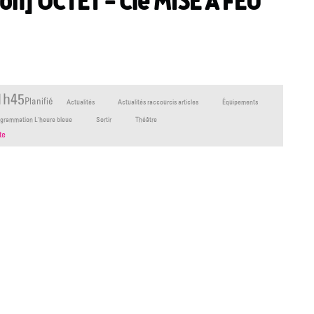
ion] OCTET – Cie MISE À FEU
1h45
Planifié
Actualités
Actualités raccourcis articles
Équipements
grammation L'heure bleue
Sortir
Théâtre
te