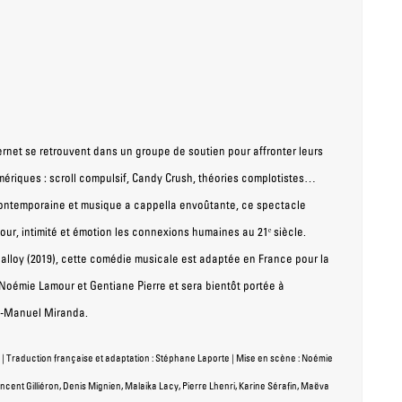
ternet se retrouvent dans un groupe de soutien pour affronter leurs
riques : scroll compulsif, Candy Crush, théories complotistes…
contemporaine et musique a cappella envoûtante, ce spectacle
ur, intimité et émotion les connexions humaines au 21ᵉ siècle.
alloy (2019), cette comédie musicale est adaptée en France pour la
 Noémie Lamour et Gentiane Pierre et sera bientôt portée à
n-Manuel Miranda.
 | Traduction française et adaptation : Stéphane Laporte | Mise en scène : Noémie
ncent Gilliéron, Denis Mignien, Malaika Lacy, Pierre Lhenri, Karine Sérafin, Maëva