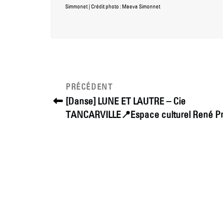
Simmonet
| Crédit photo : Maeva Simonnet
Navigation
Article
PRÉCÉDENT
précédent
de
[Danse] LUNE ET LAUTRE – Cie
TANCARVILLE📍Espace culturel René P
l’article