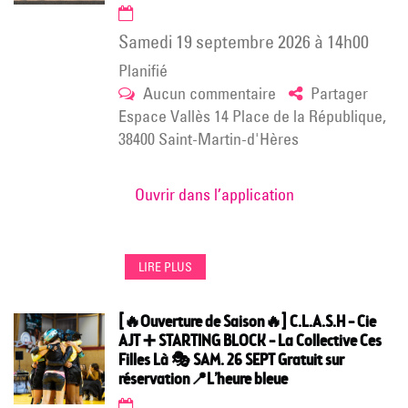
samedi 19 septembre 2026
à
14h00
Planifié
sur
Aucun commentaire
Partager
[EXPO
Espace Vallès 14 Place de la République,
19
38400 Saint-Martin-d'Hères
sept
>
Ouvrir dans l’application
24
oct
2026]
LIRE PLUS
TERMINUS
EN
GARE
[🔥Ouverture de Saison🔥] C.L.A.S.H – Cie
AJT ➕ STARTING BLOCK – La Collective Ces
DE
Filles Là 🎭 SAM. 26 SEPT Gratuit sur
SÈTE,
réservation📍L’heure bleue
Exposition