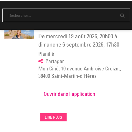
L’AVENTURE RÊVÉE de Valeska Grisebach – à
Mon Ciné
E
n
v
o
de
mercredi 19 août 2026
,
20h00
à
y
e
dimanche 6 septembre 2026
,
17h30
r
Planifié
Partager
Mon Ciné, 10 avenue Ambroise Croizat,
38400 Saint-Martin-d'Hères
Ouvrir dans l’application
LIRE PLUS