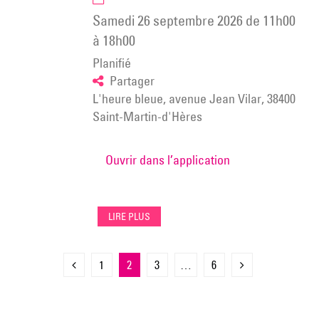
collective
samedi 26 septembre 2026
de
11h00
à
L’espace
à
18h00
Vallès
Planifié
/
Partager
Galerie
L'heure bleue, avenue Jean Vilar, 38400
d’art
Saint-Martin-d'Hères
contemporain
Ouvrir dans l’application
LIRE PLUS
Pagination
Page
Page
Page
Page
Page
Page
1
2
3
…
6
des
précédente
suivante
publications