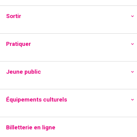
Accueil
»
Sortir
»
Page 2
[Dès 6 ans] LA FILLE DANS LES NUAGES – à
Sortir
Mon Ciné
de
mercredi 2 septembre 2026
,
Pratiquer
14h30
à
dimanche 6 septembre 2026
,
15h45
Planifié
Jeune public
Partager
Mon Ciné, 10 avenue Ambroise Croizat,
38400 Saint-Martin-d'Hères
Équipements culturels
Ouvrir dans l’application
Billetterie en ligne
LIRE PLUS