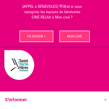
Skip
[APPEL à BÉNÉVOLES] 👋🏼et si vous
to
rejoigniez les équipes de bénévoles
content
CINÉ-RELAX à Mon ciné ?
EN SAVOIR +
MON CINÉ
S'informer