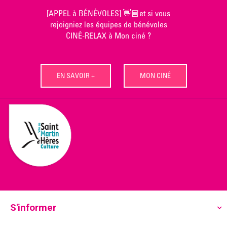
Skip
[APPEL à BÉNÉVOLES] 👋🏼et si vous
to
rejoigniez les équipes de bénévoles
content
CINÉ-RELAX à Mon ciné ?
EN SAVOIR +
MON CINÉ
S'informer