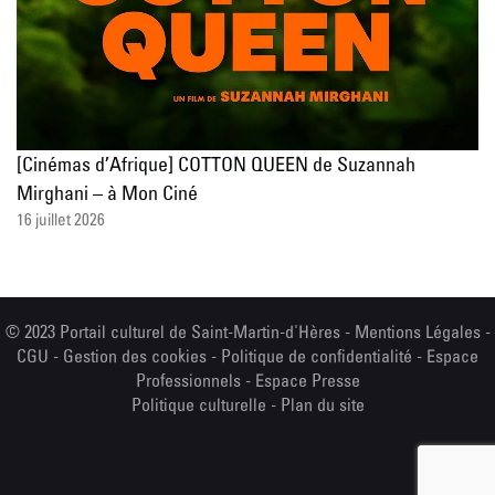
[Cinémas d’Afrique] COTTON QUEEN de Suzannah
Mirghani – à Mon Ciné
16 juillet 2026
© 2023 Portail culturel de Saint-Martin-d'Hères -
Mentions Légales
-
CGU
-
Gestion des cookies
-
Politique de confidentialité
-
Espace
Professionnels
-
Espace Presse
Politique culturelle
-
Plan du site