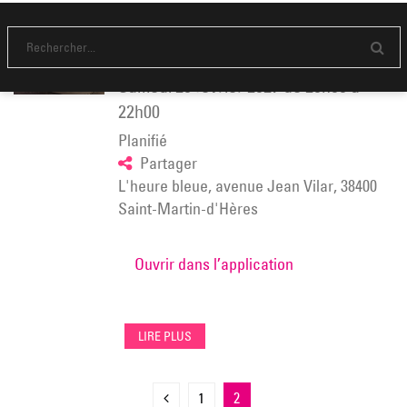
[Hip Hop Never Stop Festival] BATTLE
BREAKING – Cie CITADANSE📍L’heure bleue
E
n
samedi 20 février 2027
de
20h00
à
v
o
22h00
y
e
Planifié
r
Partager
L'heure bleue, avenue Jean Vilar, 38400
Saint-Martin-d'Hères
Ouvrir dans l’application
LIRE PLUS
Pagination
Page
Page
Page
1
2