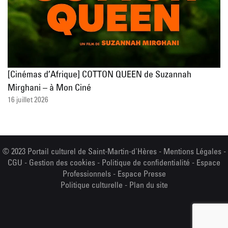
[Cinémas d’Afrique] COTTON QUEEN de Suzannah
Mirghani – à Mon Ciné
16 juillet 2026
© 2023 Portail culturel de Saint-Martin-d'Hères -
Mentions Légales
-
CGU
-
Gestion des cookies
-
Politique de confidentialité
-
Espace
Professionnels
-
Espace Presse
Politique culturelle
-
Plan du site