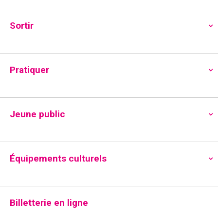
Accueil
»
Pratiquer
»
Cultures urbaines
»
Page 2
[Hip Hop Never Stop Festival] FRATER – Cie
Sortir
MALKA📍Espace culturel René Proby
de
vendredi 12 février 2027
,
20h00
à
Pratiquer
samedi 13 février 2027
,
20h00
Planifié
Partager
Jeune public
Espace culturel René Proby - 2 Place
Edith Piaf 38400 Saint-Martin-d'Hères
Ouvrir dans l’application
Équipements culturels
LIRE PLUS
Billetterie en ligne