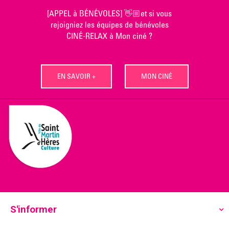
Skip
[APPEL à BÉNÉVOLES] 👋🏼et si vous
to
rejoigniez les équipes de bénévoles
content
CINÉ-RELAX à Mon ciné ?
EN SAVOIR +
MON CINÉ
S'informer