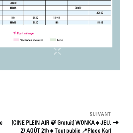
Article
SUIVANT
suivant
re
[CINE PLEIN AIR 🍃 Gratuit] WONKA🔸JEU.
27 AOÛT 21h🔸Tout public 📍Place Karl