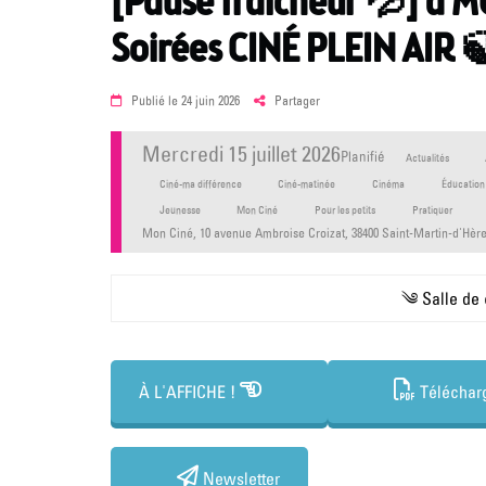
[Pause fraîcheur 💦] à MO
Soirées CINÉ PLEIN AIR 
Posted
Publié le
24 juin 2026
Partager
on
mercredi 15 juillet 2026
Planifié
Actualités
Ciné-ma différence
Ciné-matinée
Cinéma
Éducation 
Jeunesse
Mon Ciné
Pour les petits
Pratiquer
Mon Ciné, 10 avenue Ambroise Croizat, 38400 Saint-Martin-d'Hèr
༄ Salle de
À L'AFFICHE !
Téléchar
Newsletter