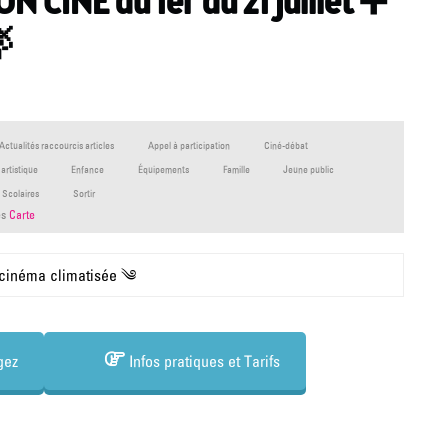
N CINÉ du 1er au 21 juillet ➕

Actualités raccourcis articles
Appel à participation
Ciné-débat
artistique
Enfance
Équipements
Famille
Jeune public
Scolaires
Sortir
es
Carte
 cinéma climatisée ༄
gez
Infos pratiques et Tarifs