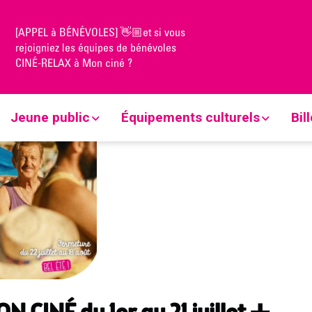
[APPEL à BÉNÉVOLES] 👋🏼et si vous
N CINÉ du 1er au 21 juillet ➕ Soirées CINÉ PLEIN AIR 🍃
rejoigniez les équipes de bénévoles
CINÉ-RELAX à Mon ciné ?
Jeune public
Équipements culturels
Bil