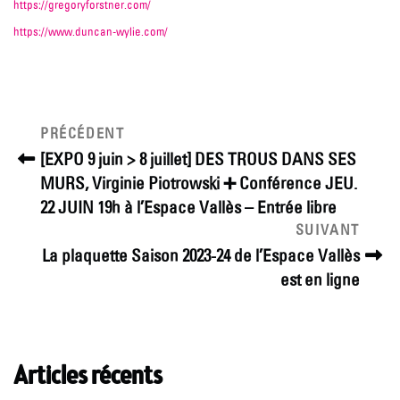
https://gregoryforstner.com/
https://www.duncan-wylie.com/
Navigation
Article
PRÉCÉDENT
précédent
de
[EXPO 9 juin > 8 juillet] DES TROUS DANS SES
MURS, Virginie Piotrowski ➕ Conférence JEU.
l’article
22 JUIN 19h à l’Espace Vallès – Entrée libre
Article
SUIVANT
suivant
La plaquette Saison 2023-24 de l’Espace Vallès
est en ligne
Articles récents