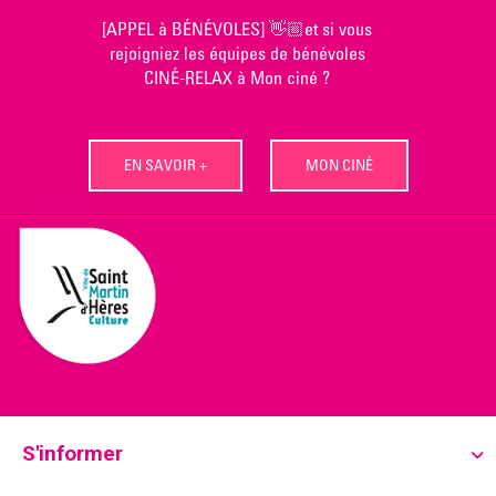
Skip
[APPEL à BÉNÉVOLES] 👋🏼et si vous
to
rejoigniez les équipes de bénévoles
content
CINÉ-RELAX à Mon ciné ?
EN SAVOIR +
MON CINÉ
S'informer
Ecoutez