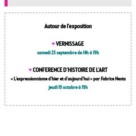
Wylie
➕
Conférence
à
l’Espace
Autour de l’exposition
Vallès
–
Entrée
+
VERNISSAGE
libre
samedi 23 septembre de 14h à 19h
+
CONFERENCE D’HISTOIRE DE L’ART
« L’expressionnisme d’hier et d’aujourd’hui » par Fabrice Nesta
jeudi 19 octobre à 19h
Entrée libre