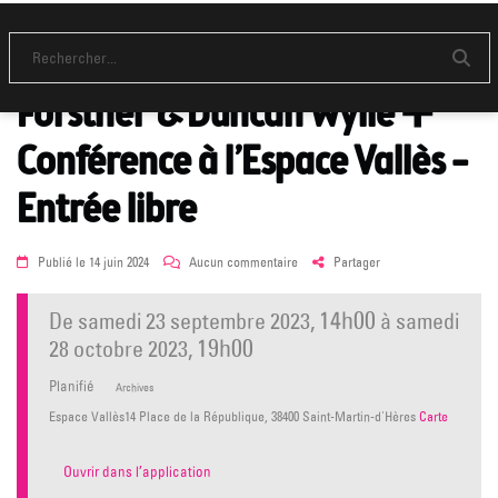
[EXPO 23 sept > 28 oct]
PLAYING PLAYERS, Grégory
Envo
Forstner & Duncan Wylie ➕
Conférence à l’Espace Vallès –
Entrée libre
Posted
sur
Publié le
14 juin 2024
Aucun commentaire
Partager
on
[EXPO
23
14h00
de
samedi 23 septembre 2023
,
à
samedi
sept
>
19h00
28 octobre 2023
,
28
oct]
Planifié
Archives
PLAYING
PLAYERS,
Espace Vallès14 Place de la République, 38400 Saint-Martin-d'Hères
Carte
Grégory
Forstner
&
Ouvrir dans l’application
Duncan