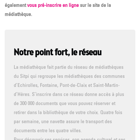
également
vous pré-inscrire en ligne
sur le site de la
médiathèque.
Notre point fort, le réseau
La médiathèque fait partie du réseau de médiathèques
du Sitpi qui regroupe les médiathèques des communes
d’Echirolles, Fontaine, Pont-de-Claix et Saint-Martin-
d’Hères. S’inscrire dans ce réseau donne accès à plus
de 300 000 documents que vous pouvez réserver et
retirer dans la bibliothèque de votre choix. Quatre fois
par semaine, une navette assure le transport des
documents entre les quatre villes.
Pour découvrir ses services, son agenda culturel et ses