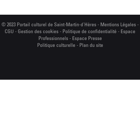
© 2023 Portail culturel de Saint-Martin-d'Hères -
Mentions Légales
-
CGU
-
Gestion des cookies
-
Politique de confidentialité
-
Espace
Professionnels
-
Espace Presse
Politique culturelle
-
Plan du site