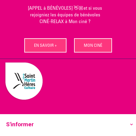
Skip
[APPEL à BÉNÉVOLES] 👋🏼et si vous
to
rejoigniez les équipes de bénévoles
content
CINÉ-RELAX à Mon ciné ?
EN SAVOIR +
MON CINÉ
S'informer
Ecoutez