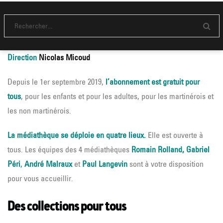
Médiathèque Langevin
Médiathèque Péri
Médiathèque R. Rolland
Médiathèque Malraux
E
n
v
Direction
Nicolas Micoud
o
y
e
r
Depuis le 1er septembre 2019,
l’abonnement est gratuit pour
tous
, pour les enfants et pour les adultes, pour les martinérois et
les non martinérois.
La médiathèque se déploie en quatre lieux.
Elle est ouverte à
tous. Les équipes des 4 médiathèques
Romain Rolland, Gabriel
Péri
,
André Malraux
et
Paul Langevin
sont à votre disposition
pour vous accueillir.
Des collections pour tous