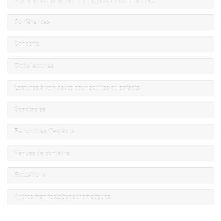
Ateliers (écriture, patrimoine, jeux vidéo, musique...)
Conférences
Concerts
Clubs lectures
Lectures à voix haute pour adultes ou enfants
Spectacles
Rencontres d’auteurs
Venues de conteurs
Expositions
Autres manifestations thématiques