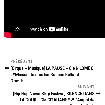
Navigation
Article
PRÉCÉDENT
précédent
de
[Cirque – Musique] LA PAUSE – Cie KILOMBO
📍Maison de quartier Romain Rolland –
l’article
Gratuit
Article
SUIVANT
suivant
[Hip Hop Never Stop Festival] SILENCE DANS
LA COUR – Cie CITADANSE📍L’Amphi de