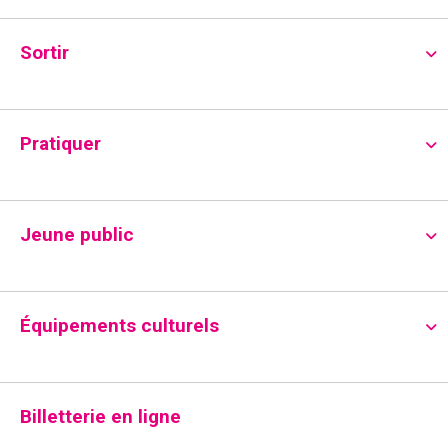
Accueil
»
Sortir
»
Danse
»
[Danse] PUZZLE – Cie KAY📍L’heure
bleue
Sortir
Pratiquer
Jeune public
Équipements culturels
Billetterie en ligne
[Danse] PUZZLE – Cie KAY📍