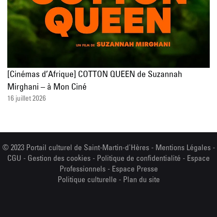
[Cinémas d’Afrique] COTTON QUEEN de Suzannah
Mirghani – à Mon Ciné
16 juillet 2026
© 2023 Portail culturel de Saint-Martin-d'Hères -
Mentions Légales
-
CGU
-
Gestion des cookies
-
Politique de confidentialité
-
Espace
Professionnels
-
Espace Presse
Politique culturelle
-
Plan du site