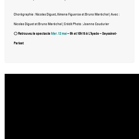
Chorégraphie : Nicolas Diguet, Ximena Figueroa et Bruno Maréchal | Avec :
Nicolas
Diguet et Bruno Maréchal
| Crédit Photo : Jeanne Coudurier
⭕
Retrouvez le spectacle
Mer. 12 mai
– 9h et 10h15 à L’ilyade – Seyssinet-
Pariset