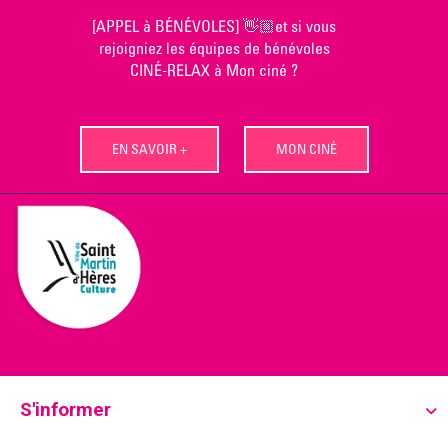
Skip
[APPEL à BÉNÉVOLES] 👋🏼et si vous
to
rejoigniez les équipes de bénévoles
content
CINÉ-RELAX à Mon ciné ?
EN SAVOIR +
MON CINÉ
S'informer
Ecoutez