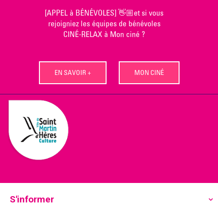
Skip
[APPEL à BÉNÉVOLES] 👋🏼et si vous
to
rejoigniez les équipes de bénévoles
content
CINÉ-RELAX à Mon ciné ?
EN SAVOIR +
MON CINÉ
S'informer