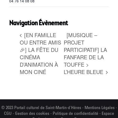
04 76 14 08 08
Navigation Évènement
[EN FAMILLE
[MUSIQUE –
OU ENTRE AMIS
PROJET
🎉] LA FÊTE DU
PARTICIPATIF] LA
CINÉMA
FANFARE DE LA
D’ANIMATION À
TOUFFE >
MON CINÉ
L’HEURE BLEUE
© 2023 Portail culturel de Saint-Martin-d'Hères -
Mentions Légales
-
CGU
-
Gestion des cookies
-
Politique de confidentialité
-
Espace