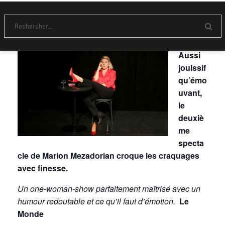
Marion MEZADORIAN – Craquage
E
Humour – Dès 12 ans –
De 5€ à 27€
– Durée 1h
n
v
Aussi
o
y
jouissif
e
qu’émo
r
uvant,
le
deuxiè
me
specta
cle de Marion Mezadorian croque les craquages
avec finesse.
Un one-woman-show parfaitement maîtrisé avec un
humour redoutable et ce qu’il faut d’émotion.
Le
Monde