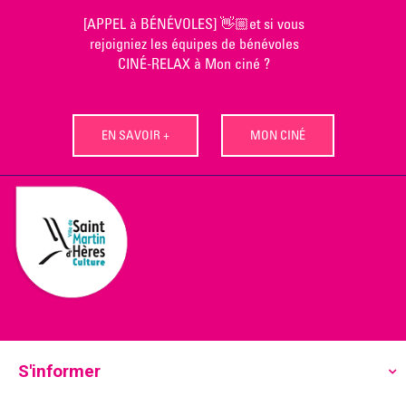
Skip
[APPEL à BÉNÉVOLES] 👋🏼et si vous
to
rejoigniez les équipes de bénévoles
content
CINÉ-RELAX à Mon ciné ?
EN SAVOIR +
MON CINÉ
S'informer