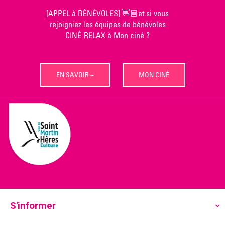
Skip
[APPEL à BÉNÉVOLES] 👋🏼et si vous
to
rejoigniez les équipes de bénévoles
content
CINÉ-RELAX à Mon ciné ?
EN SAVOIR +
MON CINÉ
S'informer