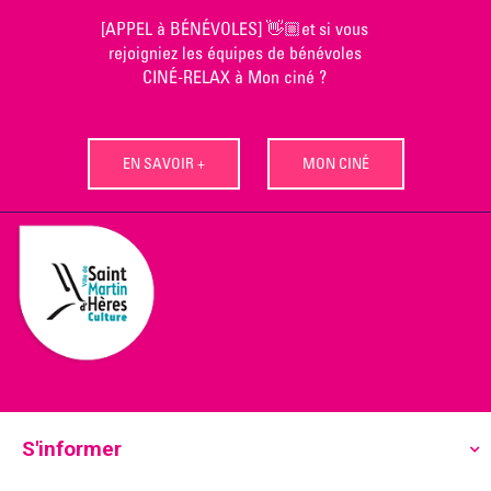
Skip
[APPEL à BÉNÉVOLES] 👋🏼et si vous
to
rejoigniez les équipes de bénévoles
content
CINÉ-RELAX à Mon ciné ?
EN SAVOIR +
MON CINÉ
S'informer