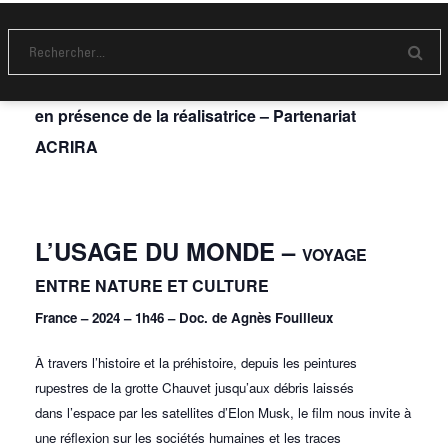
Ciné – Rencontre
E
SAM. 5 OCT
20h
+ D’INFO
n
v
en présence de la réalisatrice – Partenariat
o
y
ACRIRA
e
r
L’USAGE DU MONDE –
VOYAGE
ENTRE NATURE ET CULTURE
France – 2024 – 1h46 – Doc. de Agnès Fouilleux
À travers l’histoire et la préhistoire, depuis les peintures
rupestres de la grotte Chauvet jusqu’aux débris laissés
dans l’espace par les satellites d’Elon Musk, le film nous invite à
une réflexion sur les sociétés humaines et les traces