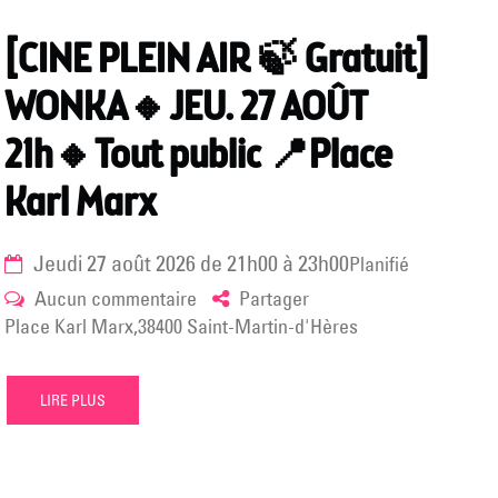
[CINE PLEIN AIR 🍃 Gratuit]
WONKA🔸JEU. 27 AOÛT
21h🔸Tout public 📍Place
Karl Marx
jeudi 27 août 2026
de
21h00
à
23h00
Planifié
sur
Aucun commentaire
Partager
[CINE
Place Karl Marx,38400 Saint-Martin-d'Hères
PLEIN
AIR
LIRE PLUS
🍃
Gratuit]
WONKA🔸JEU.
27