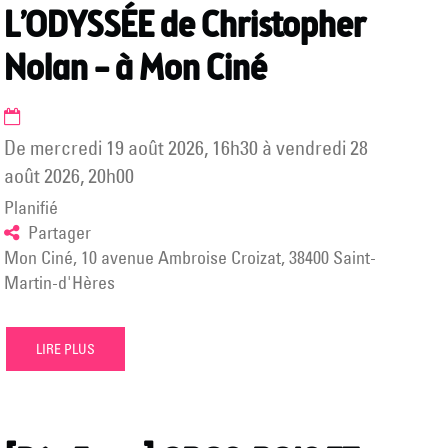
L’ODYSSÉE de Christopher
AOÛT
21h🔸Tout
Nolan – à Mon Ciné
public
📍
Place
Karl
de
mercredi 19 août 2026
,
16h30
à
vendredi 28
Marx
août 2026
,
20h00
Planifié
Partager
Mon Ciné, 10 avenue Ambroise Croizat, 38400 Saint-
Martin-d'Hères
LIRE PLUS