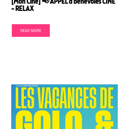
[Mon Ciné] 📢 APPEL à bénévoles CINÉ
– RELAX
READ MORE