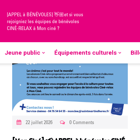
[APPEL à BÉNÉVOLES] 👋🏼et si vous
rejoigniez les équipes de bénévoles
CINÉ-RELAX à Mon ciné ?
Jeune public
Équipements culturels
Bil
22 juillet 2026
0 Comments